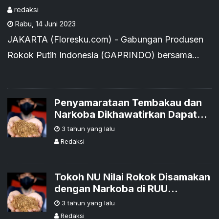
Tinjau Ulang RUU
redaksi
Rabu
,
14 Juni 2023
Kesehatan dan Tekankan
JAKARTA (Floresku.com) - Gabungan Produsen
Aturan yang Adil dan
Rokok Putih Indonesia (GAPRINDO) bersama
Berimbang
Gabungan Perserikatan Pabrik Rokok Indonesia
(GAPPRI) mengapresi
Penyamarataan Tembakau dan
Narkoba Dikhawatirkan Dapat
Tekan Industri Tembakau
3 tahun yang lalu
Redaksi
Tokoh NU Nilai Rokok Disamakan
dengan Narkoba di RUU
Kesehatan Risaukan Petani
3 tahun yang lalu
Tembakau
Redaksi