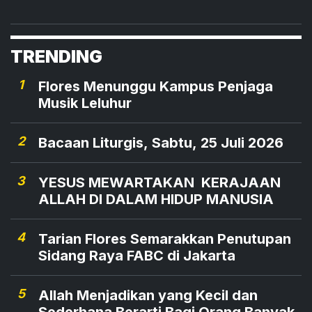
omnibus law harus mengedepankan tata cara
penyusunan produk hukum yang baik agar tidak
memunculkan masalah baru. Sebab, dalam draf
TRENDING
rancangan beleid tersebut ada sejumlah
ketentuan yang berpotensi memunculkan
1
Flores Menunggu Kampus Penjaga
masalah yang lebih besar.
Musik Leluhur
2
Bacaan Liturgis, Sabtu, 25 Juli 2026
3
YESUS MEWARTAKAN KERAJAAN
ALLAH DI DALAM HIDUP MANUSIA
4
Tarian Flores Semarakkan Penutupan
Sidang Raya FABC di Jakarta
5
Allah Menjadikan yang Kecil dan