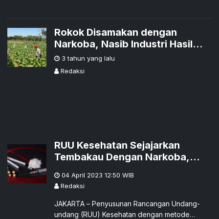
Rokok Disamakan dengan
Narkoba, Nasib Industri Hasil
Tembakau di Ujung Tanduk
3 tahun yang lalu
Redaksi
RUU Kesehatan Sejajarkan
Tembakau Dengan Narkoba,
Pakar Hukum Sarankan DPR
04 April 2023 12:50
WIB
Mempertimbangkan Lebih Lanjut
Redaksi
JAKARTA – Penyusunan Rancangan Undang-
undang (RUU) Kesehatan dengan metode