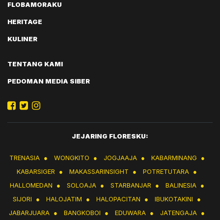
FLOBAMORAKU
HERITAGE
KULINER
TENTANG KAMI
PEDOMAN MEDIA SIBER
JEJARING FLORESKU:
TRENASIA
●
WONGKITO
●
JOGJAAJA
●
KABARMINANG
●
KABARSIGER
●
MAKASSARINSIGHT
●
POTRETUTARA
●
HALLOMEDAN
●
SOLOAJA
●
STARBANJAR
●
BALINESIA
●
SIJORI
●
HALOJATIM
●
HALOPACITAN
●
IBUKOTAKINI
●
JABARJUARA
●
BANGKOBOI
●
EDUWARA
●
JATENGAJA
●