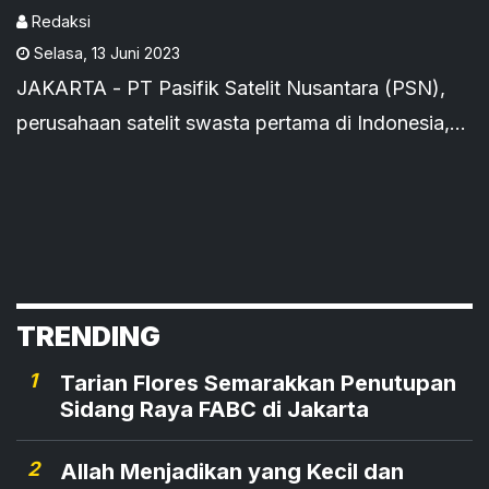
SATRIA
Redaksi
Selasa
,
13 Juni 2023
JAKARTA - PT Pasifik Satelit Nusantara (PSN),
perusahaan satelit swasta pertama di Indonesia,
memastikan infrastruktur ruas bumi (ground
segment) siap ber
TRENDING
1
Tarian Flores Semarakkan Penutupan
Sidang Raya FABC di Jakarta
2
Allah Menjadikan yang Kecil dan