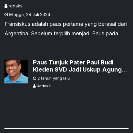
Makan Malam Sendiri
redaksi
Minggu
,
28 Juli 2024
Fransiskus adalah paus pertama yang berasal dari
Argentina. Sebelum terpilih menjadi Paus pada
tahun 2013 saat usianya telah usia 76 tahun,
Uskup Agung Jesuit Buenos Aires ini adalah
seorang tokoh terkemuka di benua Amerika, tetap
Paus Tunjuk Pater Paul Budi
Kleden SVD Jadi Uskup Agung
tampil sebagai seorang pastor bersahaja yang
Ende
2 tahun yang lalu
sangat dicintai oleh umat di keuskupannya.
Redaksi