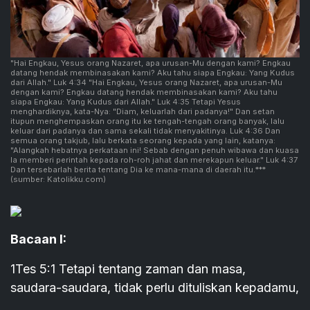
"Hai Engkau, Yesus orang Nazaret, apa urusan-Mu dengan kami? Engkau
datang hendak membinasakan kami? Aku tahu siapa Engkau: Yang Kudus
dari Allah." Luk 4:34 "Hai Engkau, Yesus orang Nazaret, apa urusan-Mu
dengan kami? Engkau datang hendak membinasakan kami? Aku tahu
siapa Engkau: Yang Kudus dari Allah." Luk 4:35 Tetapi Yesus
menghardiknya, kata-Nya: "Diam, keluarlah dari padanya!" Dan setan
itupun menghempaskan orang itu ke tengah-tengah orang banyak, lalu
keluar dari padanya dan sama sekali tidak menyakitinya. Luk 4:36 Dan
semua orang takjub, lalu berkata seorang kepada yang lain, katanya:
"Alangkah hebatnya perkataan ini! Sebab dengan penuh wibawa dan kuasa
Ia memberi perintah kepada roh-roh jahat dan merekapun keluar." Luk 4:37
Dan tersebarlah berita tentang Dia ke mana-mana di daerah itu.***
(sumber: Katolikku.com)
Bacaan I:
1Tes 5:1 Tetapi tentang zaman dan masa,
saudara-saudara, tidak perlu dituliskan kepadamu,