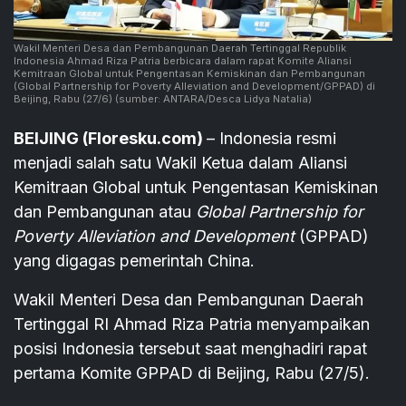
Wakil Menteri Desa dan Pembangunan Daerah Tertinggal Republik
Indonesia Ahmad Riza Patria berbicara dalam rapat Komite Aliansi
Kemitraan Global untuk Pengentasan Kemiskinan dan Pembangunan
(Global Partnership for Poverty Alleviation and Development/GPPAD) di
Beijing, Rabu (27/6)
(sumber: ANTARA/Desca Lidya Natalia)
BEIJING (Floresku.com)
– Indonesia resmi
menjadi salah satu Wakil Ketua dalam Aliansi
Kemitraan Global untuk Pengentasan Kemiskinan
dan Pembangunan atau
Global Partnership for
Poverty Alleviation and Development
(GPPAD)
yang digagas pemerintah China.
Wakil Menteri Desa dan Pembangunan Daerah
Tertinggal RI Ahmad Riza Patria menyampaikan
posisi Indonesia tersebut saat menghadiri rapat
pertama Komite GPPAD di Beijing, Rabu (27/5).