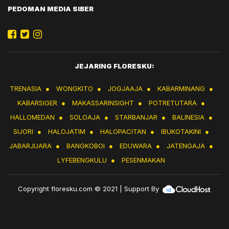
PEDOMAN MEDIA SIBER
JEJARING FLORESKU:
TRENASIA
●
WONGKITO
●
JOGJAAJA
●
KABARMINANG
●
KABARSIGER
●
MAKASSARINSIGHT
●
POTRETUTARA
●
HALLOMEDAN
●
SOLOAJA
●
STARBANJAR
●
BALINESIA
●
SIJORI
●
HALOJATIM
●
HALOPACITAN
●
IBUKOTAKINI
●
JABARJUARA
●
BANGKOBOI
●
EDUWARA
●
JATENGAJA
●
LYFEBENGKULU
●
PESENMAKAN
Copyright
floresku.com
© 2021 | Support By