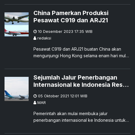
2024.
China Pamerkan Produksi
Pesawat C919 dan ARJ21
10 Desember 2023 17:35
WIB
redaksi
Pesawat C919 dan ARJ21 buatan China akan
mengunjungi Hong Kong selama enam hari mulai
Selasa 12 Desember 2023 mendatang.
Sejumlah Jalur Penerbangan
Internasional ke Indonesia Resmi
Dibuka
05 Oktober 2021 12:01
WIB
MAR
Pemerintah akan mulai membuka jalur
penerbangan internasional ke Indonesia untuk
beberapa negara, seperti China, Jepang, Korea
Selatan, Abudhabi, dan New Zealand.