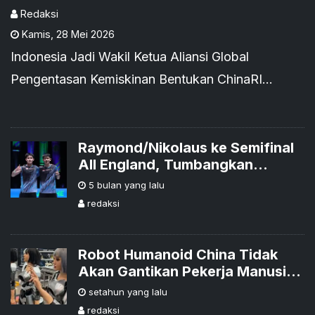
Redaksi
Kamis
,
28 Mei 2026
Indonesia Jadi Wakil Ketua Aliansi Global
Pengentasan Kemiskinan Bentukan ChinaRI
Dorong Pembangunan Desa dan Ekonomi
RakyatBEIJING, Floresku.com – Indonesia re
Raymond/Nikolaus ke Semifinal
All England, Tumbangkan
Pasangan China
5 bulan yang lalu
redaksi
Robot Humanoid China Tidak
Akan Gantikan Pekerja Manusia,
Kata Pejabat Beijing
setahun yang lalu
redaksi