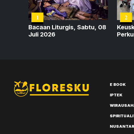
1
2
Bacaan Liturgis, Sabtu, 08
Keusk
Juli 2026
Perku
dan 
E BOOK
IPTEK
WIRAUSAH
SPIRITUAL
NUSANTA