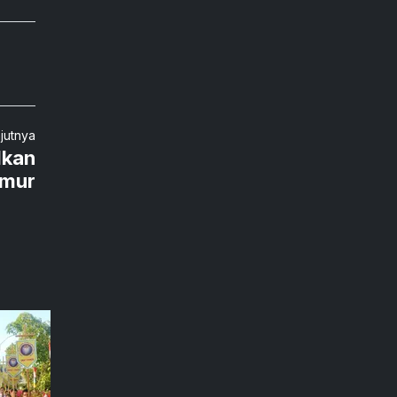
njutnya
lkan
imur