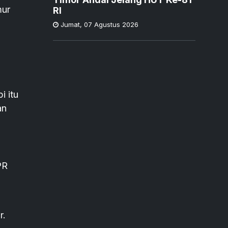
mur
RI
Jumat
,
07 Agustus 2026
i itu
an
PR
r.