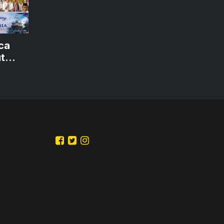
rca
t