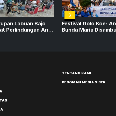
3
upan Labuan Bajo
Festival Golo Koe: A
at Perlindungan Anak
Bunda Maria Disambu
Cegah TPPO
Ribuan Umat
TENTANG KAMI
PEDOMAN MEDIA SIBER
A
ITAS
RA