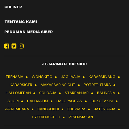
KULINER
TENTANG KAMI
PEDOMAN MEDIA SIBER
JEJARING FLORESKU:
TRENASIA
●
WONGKITO
●
JOGJAAJA
●
KABARMINANG
●
KABARSIGER
●
MAKASSARINSIGHT
●
POTRETUTARA
●
HALLOMEDAN
●
SOLOAJA
●
STARBANJAR
●
BALINESIA
●
SIJORI
●
HALOJATIM
●
HALOPACITAN
●
IBUKOTAKINI
●
JABARJUARA
●
BANGKOBOI
●
EDUWARA
●
JATENGAJA
●
LYFEBENGKULU
●
PESENMAKAN