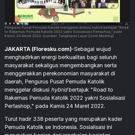
Pengurus Pusat Pemuda Katolik menggelar diskusi hybrid bertajuk "Road
to Rakernas Pemuda Katolik 2022 yakni Sosialisasi Pertashop," pada
Kamis 24 Maret 2022.
(sumber: Tangkapan Layar Zoom Meeting)
JAKARTA (Floresku.com)
-Sebagai wujud
menghadirkan energi berkualitas bagi seluruh
masyarakat sekaligus mengembangkan serta
menggerakkan perekonomian masyarakat di
daerah, Pengurus Pusat Pemuda Katolik
menggelar diskusi
hybrid
bertajuk "Road to
Rakernas Pemuda Katolik 2022 yakni Sosialisasi
Pertashop," pada Kamis 24 Maret 2022.
Turut hadir 338 peserta yang merupakan kader
Pemuda Katolik se Indonesia. Sosialisasi ini