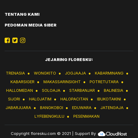
TENTANG KAMI
PEDOMAN MEDIA SIBER
JEJARING FLORESKU:
TRENASIA
●
WONGKITO
●
JOGJAAJA
●
KABARMINANG
●
KABARSIGER
●
MAKASSARINSIGHT
●
POTRETUTARA
●
HALLOMEDAN
●
SOLOAJA
●
STARBANJAR
●
BALINESIA
●
SIJORI
●
HALOJATIM
●
HALOPACITAN
●
IBUKOTAKINI
●
JABARJUARA
●
BANGKOBOI
●
EDUWARA
●
JATENGAJA
●
LYFEBENGKULU
●
PESENMAKAN
Copyright
floresku.com
© 2021 | Support By