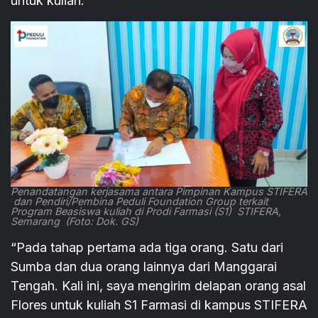
untuk kuliah.
Penandatangan kerjasama antara Pimpinan Kampus STIFERA
dan Pendiri/Pembina Peduli Foundation Group terkait
Program Beasiswa kuliah di Prodi Farmasi (S1) STIFERA,
Semarang (Foto: Dok. GS)
“Pada tahap pertama ada tiga orang. Satu dari
Sumba dan dua orang lainnya dari Manggarai
Tengah. Kali ini, saya mengirim delapan orang asal
Flores untuk kuliah S1 Farmasi di kampus STIFERA