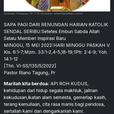
Ilustrasi Yohanes 14: 1-12
(sumber: www.katolikku.com)
SAPA PAGI DARI RENUNGAN HARIAN KATOLIK
SENDAL SERIBU:Setetes Embun Sabda Allah
Selalu Memberi Inspirasi Baru
MINGGU, 15 MEI 2022:HARI MINGGU PASKAH V
Kis. 6:1-7;Mzm. 33:1-2,4-5,18-19;1Ptr. 2:4-9; Yoh.
14:1-12
[Thn. VI-SS/135/5/2022]
Pastor Riano Tagung, Pr
Marilah kita berdoa:
API ROH KUDUS,
kehidupan dari hidup segala makhluk, jalinan
kekudusan,ikatan alam semesta, gemerlap kasih,
terang kemuliaan, cita rasa manis bagi pendosa,
sertailah kami dan dengarkanlah kami.