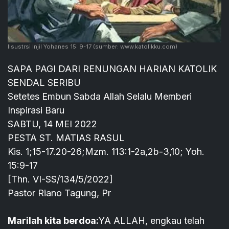
Ilsustrsi Injil Yohanes 15: 9-17
(sumber: www.katolikku.com)
SAPA PAGI DARI RENUNGAN HARIAN KATOLIK
SENDAL SERIBU
Setetes Embun Sabda Allah Selalu Memberi
Inspirasi Baru
SABTU, 14 MEI 2022
PESTA ST. MATIAS RASUL
Kis. 1;15-17.20-26;Mzm. 113:1-2a,2b-3,10; Yoh.
15:9-17
[Thn. VI-SS/134/5/2022]
Pastor Riano Tagung, Pr
Marilah kita berdoa:
YA ALLAH, engkau telah