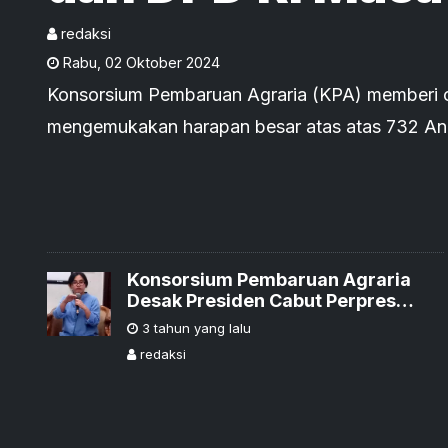
2024-2029
redaksi
Rabu
,
02 Oktober 2024
Konsorsium Pembaruan Agraria (KPA) memberi c
mengemukakan harapan besar atas atas 732 Anggota MPR RI periode 2024-
2029, pada Selasa, 01 Oktober 2024, kemarin.
Konsorsium Pembaruan Agraria
Desak Presiden Cabut Perpres
yang Beri Keistimewaan Berlebihan
3 tahun yang lalu
kepada Investor IKN
redaksi