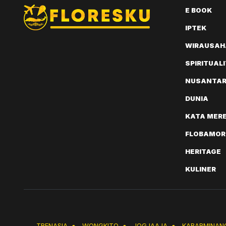
E BOOK
IPTEK
WIRAUSAH
SPIRITUAL
NUSANTA
DUNIA
KATA MER
FLOBAMOR
HERITAGE
KULINER
TRENASIA
●
WONGKITO
●
JOGJAAJA
●
KABARMINAN