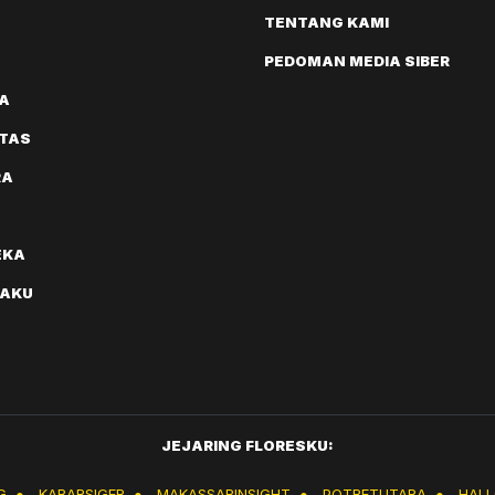
TENTANG KAMI
PEDOMAN MEDIA SIBER
A
ITAS
RA
EKA
AKU
JEJARING FLORESKU:
G
●
KABARSIGER
●
MAKASSARINSIGHT
●
POTRETUTARA
●
HAL