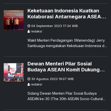
untuk mengakses dan bertukar informasi tentang
pertumbuhan dan inovasi, menganugerahi PT
Keketuaan Indonesia Kuatkan
HM Sampoerna Tbk. (Sampoerna) penghargaan
Kolaborasi Antarnegara ASEAN
ASEAN Enterprise Innovation Award Indonesia
dan Mitra Dialog
2023 atas inovasi dan penerapan teknologi
04 September 2023 17:34
WIB
pada bisnis yang dijalankan Sampoerna.
redaksi
Penghargaan ini diberikan kepada Sampoerna
Wakil Menteri Perdagangan (Wamendag) Jerry
atas inovasi dan penerapan teknologi yang
Sambuaga mengatakan Keketuaan Indonesia di
berkontribusi terhadap pertumbuhan ekonomi
ASEAN pada 2023 akan memperkuat kolaborasi
Indonesia dan memberi dampak positif pada
sesama anggota dan mitra dialog ASEAN.
masyarakat luas, khususnya dalam penerapan
Dewan Menteri Pilar Sosial
digitalisasi sebagai bagian dari program
Budaya ASEAN Komit Dukung
pemberdayaan UMKM yang ditujukan bagi toko
kelontong.
ASEAN sebagai Epicentrum of
30 Agustus 2023 19:07
WIB
Growth
redaksi
Sidang Dewan Menteri Pilar Sosial Budaya
ASEAN ke-30 (The 30th ASEAN Socio-Cultural
Community/ASCC) 2023 menyepakati lima
dokumen yang selanjutnya akan dibahas dan