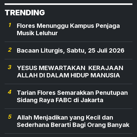
disepakati pada Konferensi Tingkat Tinggi
TRENDING
(KTT) ke-43 ASEAN 2023 pada 5--7 September
2023 di Jakarta, Indonesia.
1
Flores Menunggu Kampus Penjaga
Musik Leluhur
2
Bacaan Liturgis, Sabtu, 25 Juli 2026
3
YESUS MEWARTAKAN KERAJAAN
ALLAH DI DALAM HIDUP MANUSIA
4
Tarian Flores Semarakkan Penutupan
Sidang Raya FABC di Jakarta
5
Allah Menjadikan yang Kecil dan
Sederhana Berarti Bagi Orang Banyak