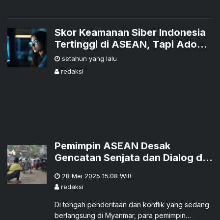
Skor Keamanan Siber Indonesia
Tertinggi di ASEAN, Tapi Adopsi
AI Masih Tertinggal
setahun yang lalu
redaksi
Pemimpin ASEAN Desak
Gencatan Senjata dan Dialog di
Myanmar
28 Mei 2025 15:08
WIB
redaksi
Di tengah penderitaan dan konflik yang sedang
berlangsung di Myanmar, para pemimpin