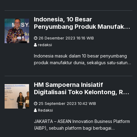
negara-negara Asia Tenggara yang berkumpul
untuk KTT ASEAN mengimbau semua pihak di
negara itu "untuk memperluas gencatan senjata
Indonesia, 10 Besar
sementara" dan "membangun kepercayaan
Penyumbang Produk Manufaktur
untuk mengadakan dialog yang inklusif."
Dunia
26 Desember 2023 16:16
WIB
redaksi
Indonesia masuk dalam 10 besar penyumbang
produk manufaktur dunia, sekaligus satu-satunya
negara ASEAN di daftar yang dikeluarkan oleh
safeguardglobal.com.
HM Sampoerna Inisiatif
Digitalisasi Toko Kelontong, Raih
Penghargaan ASEAN Enterprise
25 September 2023 10:42
WIB
Innovation Award Indonesia
Redaksi
2023
JAKARTA – ASEAN Innovation Business Platform
(AIBP), sebuah platform bagi berbagai
pemerintah dan pihak swasta di Asia Tenggara