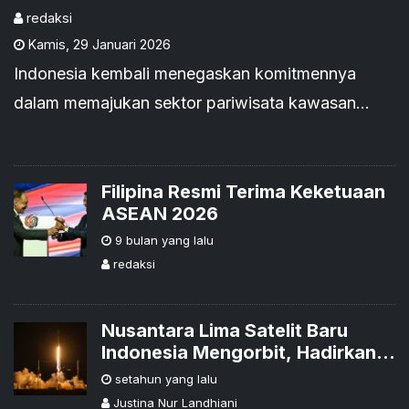
redaksi
Kamis
,
29 Januari 2026
Indonesia kembali menegaskan komitmennya
dalam memajukan sektor pariwisata kawasan
melalui partisipasi pada ASEAN Travel Exchange
(ATF) TRAVEX 2026
Filipina Resmi Terima Keketuaan
ASEAN 2026
9 bulan yang lalu
redaksi
Nusantara Lima Satelit Baru
Indonesia Mengorbit, Hadirkan
Layanan Internet Hingga
setahun yang lalu
Kawasan ASEAN
Justina Nur Landhiani