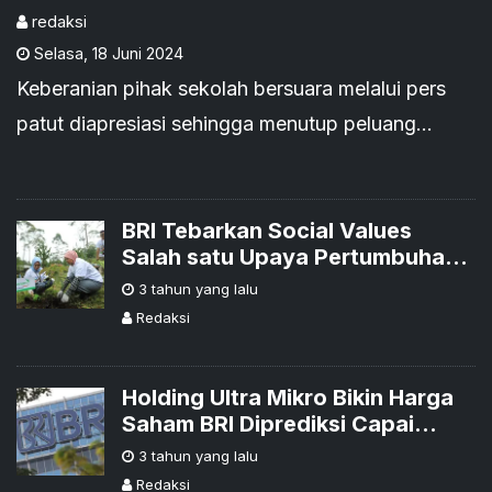
Lantang' Soal Skandal
redaksi
Selasa
,
18 Juni 2024
Dana PIP
Keberanian pihak sekolah bersuara melalui pers
patut diapresiasi sehingga menutup peluang
terjadinya Tindak Pidana Korupsi Uang Negara di
bidang pendidikan.
BRI Tebarkan Social Values
Salah satu Upaya Pertumbuhan
Bisnis
3 tahun yang lalu
Redaksi
Holding Ultra Mikro Bikin Harga
Saham BRI Diprediksi Capai
Rp6.200 Per Lembar
3 tahun yang lalu
Redaksi