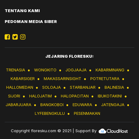
TENTANG KAMI
PEDOMAN MEDIA SIBER
JEJARING FLORESKU:
TRENASIA
●
WONGKITO
●
JOGJAAJA
●
KABARMINANG
●
KABARSIGER
●
MAKASSARINSIGHT
●
POTRETUTARA
●
HALLOMEDAN
●
SOLOAJA
●
STARBANJAR
●
BALINESIA
●
SIJORI
●
HALOJATIM
●
HALOPACITAN
●
IBUKOTAKINI
●
JABARJUARA
●
BANGKOBOI
●
EDUWARA
●
JATENGAJA
●
LYFEBENGKULU
●
PESENMAKAN
Copyright
floresku.com
© 2021 | Support By