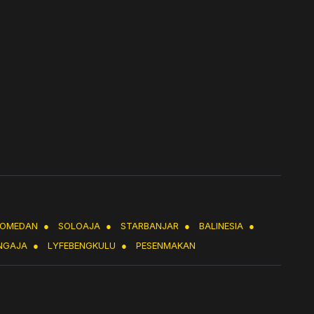
LOMEDAN
●
SOLOAJA
●
STARBANJAR
●
BALINESIA
●
NGAJA
●
LYFEBENGKULU
●
PESENMAKAN