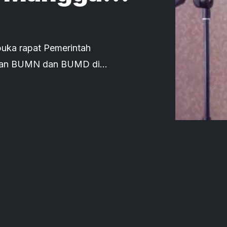
CSR
buka rapat Pemerintah
inan BUMN dan BUMD di
 program corporate social