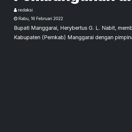
Lewat Program 
redaksi
Rabu
,
16 Februari 2022
Bupati Manggarai, Herybertus G. L. Nabit, mem
Kabupaten (Pemkab) Manggarai dengan pimp
Kabupaten Manggarai dalam rangka optimalisasi
responsibility (CSR).