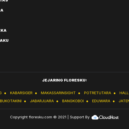
ITAS
RA
EKA
AKU
JEJARING FLORESKU:
G
●
KABARSIGER
●
MAKASSARINSIGHT
●
POTRETUTARA
●
HAL
IBUKOTAKINI
●
JABARJUARA
●
BANGKOBOI
●
EDUWARA
●
JATE
Copyright
floresku.com
© 2021 | Support By