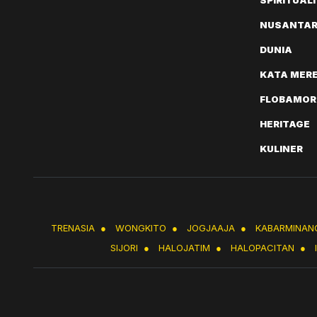
SPIRITUAL
NUSANTA
DUNIA
KATA MER
FLOBAMOR
HERITAGE
KULINER
TRENASIA
●
WONGKITO
●
JOGJAAJA
●
KABARMINAN
SIJORI
●
HALOJATIM
●
HALOPACITAN
●