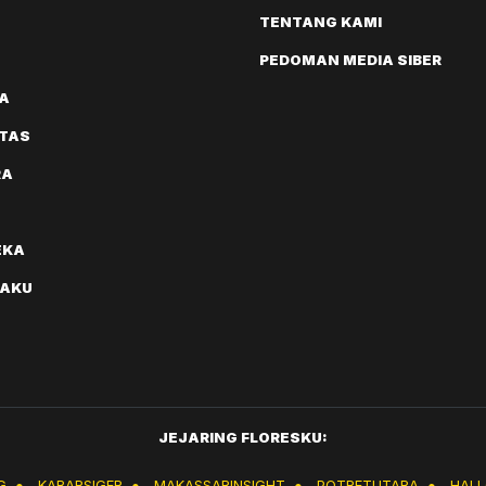
TENTANG KAMI
PEDOMAN MEDIA SIBER
A
ITAS
RA
EKA
AKU
JEJARING FLORESKU:
G
●
KABARSIGER
●
MAKASSARINSIGHT
●
POTRETUTARA
●
HAL