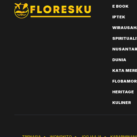
E BOOK
IPTEK
WIRAUSAH
SPIRITUAL
NUSANTA
DUNIA
KATA MER
FLOBAMOR
HERITAGE
KULINER
TRENASIA
●
WONGKITO
●
JOGJAAJA
●
KABARMINAN