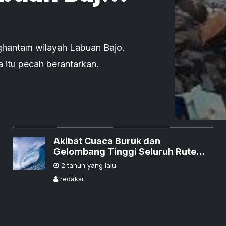
rantakan
ghantam wilayah Labuan Bajo.
a itu pecah berantarkan.
Akibat Cuaca Buruk dan
Gelombang Tinggi Seluruh Rute
Pelayaran di NTT Dittutup
2 tahun yang lalu
Sementara
redaksi