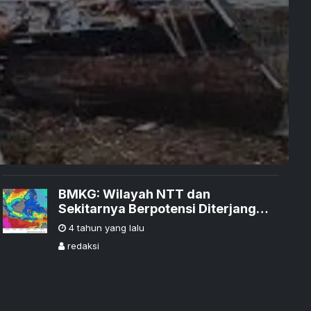
BMKG: Wilayah NTT dan
Sekitarnya Berpotensi Diterjang
Angin Kencang dan Gelombang
4 tahun yang lalu
Laut yang Tinggi
redaksi