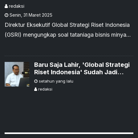
Minyak dan Gas di
redaksi
Senin
,
31 Maret 2025
Indonesia
Direktur Eksekutif Global Strategi Riset Indonesia
(GSRI) mengungkap soal tataniaga bisnis minyak
dan gas di Indonesia yang diwarnai oleh
permainan penuh misteri atau modus korupsi yang
sulit terdeteksi.
Baru Saja Lahir, 'Global Strategi
Riset Indonesia' Sudah Jadi
Kancah Perbincangan Publik
setahun yang lalu
redaksi