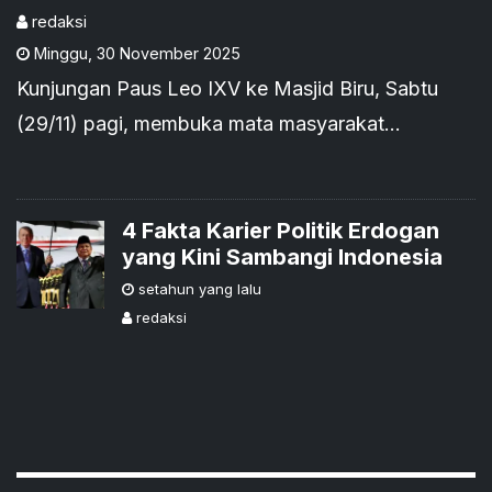
Masjid
redaksi
Minggu
,
30 November 2025
Kunjungan Paus Leo IXV ke Masjid Biru, Sabtu
(29/11) pagi, membuka mata masyarakat
internasional akan pesona Kota Istambul.
4 Fakta Karier Politik Erdogan
yang Kini Sambangi Indonesia
setahun yang lalu
redaksi