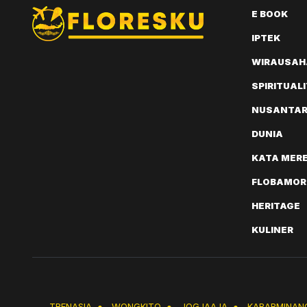
E BOOK
IPTEK
WIRAUSAH
SPIRITUAL
NUSANTA
DUNIA
KATA MER
FLOBAMOR
HERITAGE
KULINER
TRENASIA
●
WONGKITO
●
JOGJAAJA
●
KABARMINAN