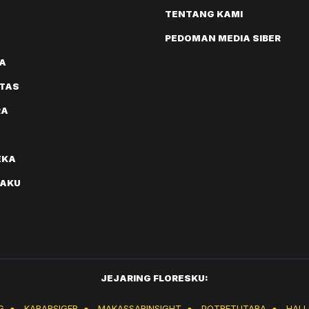
TENTANG KAMI
PEDOMAN MEDIA SIBER
A
ITAS
RA
EKA
AKU
JEJARING FLORESKU:
G
●
KABARSIGER
●
MAKASSARINSIGHT
●
POTRETUTARA
●
HAL