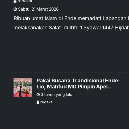
redaksi
Sabtu
,
21 Maret 2026
Ribuan umat Islam di Ende memadati Lapangan 
melaksanakan Salat Idulfitri 1 Syawal 1447 Hijria
Pakai Busana Trandisional Ende-
Lio, Mahfud MD Pimpin Apel
Peringatan Hari Lahir Pancasila di
3 tahun yang lalu
Ende
redaksi