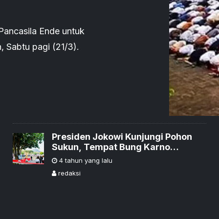
Pancasila Ende untuk
h, Sabtu pagi (21/3).
Presiden Jokowi Kunjungi Pohon
Sukun, Tempat Bung Karno
Merenungkan Pancasila
4 tahun yang lalu
redaksi