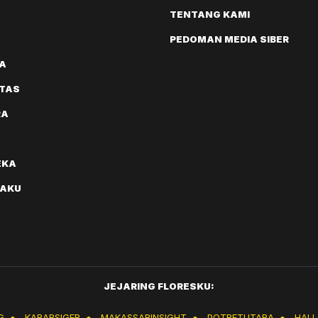
TENTANG KAMI
PEDOMAN MEDIA SIBER
A
ITAS
RA
EKA
AKU
JEJARING FLORESKU:
G
●
KABARSIGER
●
MAKASSARINSIGHT
●
POTRETUTARA
●
HAL