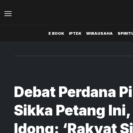
E BOOK
IPTEK
WIRAUSAHA
SPIRIT
Debat Perdana P
Sikka Petang Ini,
Idong: ‘Rakyat S