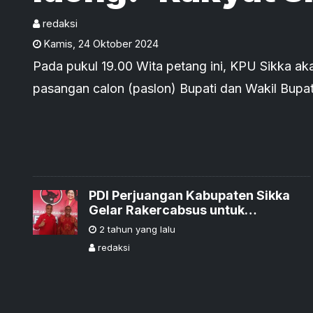
Kita Lanjutkan 
redaksi
Kamis
,
24 Oktober 2024
Pada pukul 19.00 Wita petang ini, KPU Sikka a
pasangan calon (paslon) Bupati dan Wakil Bupa
di Gedung Sikka Convention Center (SCC) pada 
PDI Perjuangan Kabupaten Sikka
Gelar Rakercabsus untuk
Pemenangan Pilkada 2024
2 tahun yang lalu
redaksi