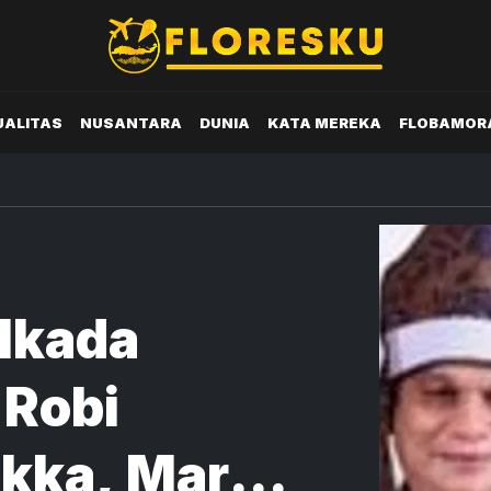
UALITAS
NUSANTARA
DUNIA
KATA MEREKA
FLOBAMOR
ilkada
 Robi
ikka, Mari