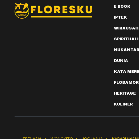
E BOOK
IPTEK
WIRAUSAH
SPIRITUAL
NUSANTA
DUNIA
KATA MER
FLOBAMOR
HERITAGE
KULINER
TRENASIA
●
WONGKITO
●
JOGJAAJA
●
KABARMINAN