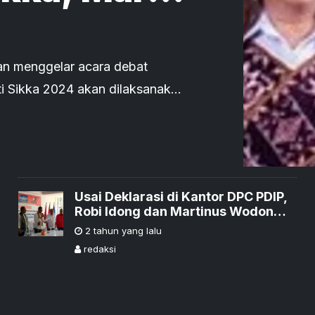
Perubahan’
kan menggelar acara debat
ti Sikka 2024 akan dilaksanakan
Kamis (24/10).
Usai Deklarasi di Kantor DPC PDIP,
Robi Idong dan Martinus Wodon
Daftarkan Diri di KPU Sikka
2 tahun yang lalu
redaksi