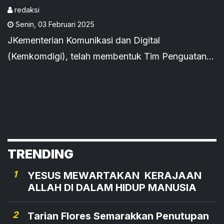
redaksi
Senin
,
03 Februari 2025
JKementerian Komunikasi dan Digital
(Kemkomdigi), telah membentuk Tim Penguatan
Regulasi Perlindungan Anak di Ranah Digital.
Menteri Komdigi, Meutya Hafid mengatakan, tim
tersebut untuk melindungi kelompok rentan
khususnya anak-anak dari ancaman kejahatan
digital.
TRENDING
1
YESUS MEWARTAKAN KERAJAAN
ALLAH DI DALAM HIDUP MANUSIA
2
Tarian Flores Semarakkan Penutupan