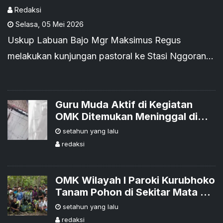
Peran OMK
Redaksi
Selasa
,
05 Mei 2026
Uskup Labuan Bajo Mgr Maksimus Regus
melakukan kunjungan pastoral ke Stasi Nggorang,
Paroki Santa Theresia Lisieux Longgo, pada
Minggu (3/5).
Guru Muda Aktif di Kegiatan
OMK Ditemukan Meninggal di
Tanjung Mauembo
setahun yang lalu
redaksi
OMK Wilayah I Paroki Kurubhoko
Tanam Pohon di Sekitar Mata Air
Bla Ranggo
setahun yang lalu
redaksi