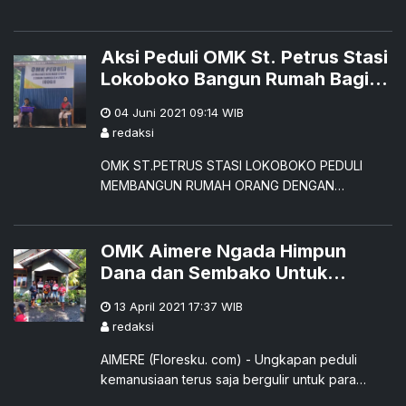
Kelompok Basis Gereja (KBG) Paroki St.
Fransiskus Xaverius Poka , Valensius Rama,
seorang kepala keluarga yang diketahui
Aksi Peduli OMK St. Petrus Stasi
mengalami Ganguan Jiwa di dusun Golo Ngorok,
Lokoboko Bangun Rumah Bagi
Desa Wae Rii, pada Minggu 05 Desember 2021.
ODGJ
04 Juni 2021 09:14
WIB
redaksi
OMK ST.PETRUS STASI LOKOBOKO PEDULI
MEMBANGUN RUMAH ORANG DENGAN
GANGGUAN JIWA ( OGDJ)ENDE (Floresku.com)
– Aksi kemanusiaan yang dilakukan ole
OMK Aimere Ngada Himpun
Dana dan Sembako Untuk
Korban Bencana Alam
13 April 2021 17:37
WIB
redaksi
AIMERE (Floresku. com) - Ungkapan peduli
kemanusiaan terus saja bergulir untuk para
korban bencana alam Siklon Tropis Seroja di