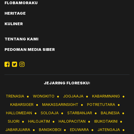
FLOBAMORAKU
HERITAGE
KULINER
TENTANG KAMI
PEDOMAN MEDIA SIBER
JEJARING FLORESKU:
TRENASIA
●
WONGKITO
●
JOGJAAJA
●
KABARMINANG
●
KABARSIGER
●
MAKASSARINSIGHT
●
POTRETUTARA
●
HALLOMEDAN
●
SOLOAJA
●
STARBANJAR
●
BALINESIA
●
SIJORI
●
HALOJATIM
●
HALOPACITAN
●
IBUKOTAKINI
●
JABARJUARA
●
BANGKOBOI
●
EDUWARA
●
JATENGAJA
●