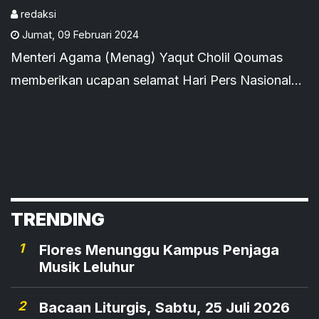
dan Rahasia
redaksi
Jumat
,
09 Februari 2024
Menteri Agama (Menag) Yaqut Cholil Qoumas
memberikan ucapan selamat Hari Pers Nasional
(HPN) ke-78, Jumat, 9 Februari 2024 (9/2)
TRENDING
1
Flores Menunggu Kampus Penjaga
Musik Leluhur
2
Bacaan Liturgis, Sabtu, 25 Juli 2026