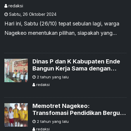
Nagekeo Jangan Ragu Pilih
redaksi
Sabtu
,
26 Oktober 2024
Mereka
Hari ini, Sabtu (26/10) tepat sebulan lagi, warga
Nagekeo menentukan pilihan, siapakah yang
pantas menjadi Bupati dan Wakil Bupati pada
periode 2024-2029.
Dinas P dan K Kabupaten Ende
Bangun Kerja Sama dengan
SEAMEO CECCEP
2 tahun yang lalu
redaksi
Memotret Nagekeo:
Transfomasi Pendidikan Bergulir
Cepat, Dedikasi Guru dan
2 tahun yang lalu
Dukungan Orangtua Siswa,
redaksi