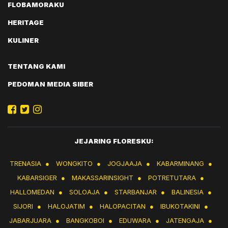
FLOBAMORAKU
HERITAGE
KULINER
TENTANG KAMI
PEDOMAN MEDIA SIBER
JEJARING FLORESKU:
TRENASIA
●
WONGKITO
●
JOGJAAJA
●
KABARMINANG
●
KABARSIGER
●
MAKASSARINSIGHT
●
POTRETUTARA
●
HALLOMEDAN
●
SOLOAJA
●
STARBANJAR
●
BALINESIA
●
SIJORI
●
HALOJATIM
●
HALOPACITAN
●
IBUKOTAKINI
●
JABARJUARA
●
BANGKOBOI
●
EDUWARA
●
JATENGAJA
●