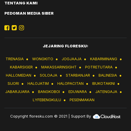
TENTANG KAMI
PEDOMAN MEDIA SIBER
JEJARING FLORESKU:
TRENASIA
●
WONGKITO
●
JOGJAAJA
●
KABARMINANG
●
KABARSIGER
●
MAKASSARINSIGHT
●
POTRETUTARA
●
HALLOMEDAN
●
SOLOAJA
●
STARBANJAR
●
BALINESIA
●
SIJORI
●
HALOJATIM
●
HALOPACITAN
●
IBUKOTAKINI
●
JABARJUARA
●
BANGKOBOI
●
EDUWARA
●
JATENGAJA
●
LYFEBENGKULU
●
PESENMAKAN
Copyright
floresku.com
© 2021 | Support By