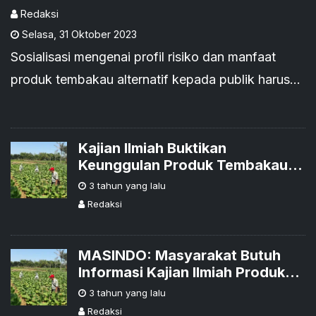
Dioptimalkan
Redaksi
Selasa
,
31 Oktober 2023
Sosialisasi mengenai profil risiko dan manfaat
produk tembakau alternatif kepada publik harus
dilakukan secara masif menggunakan data yang
bersumber dari kajian ilmiah.
Kajian Ilmiah Buktikan
Keunggulan Produk Tembakau
Alternatif
3 tahun yang lalu
Redaksi
MASINDO: Masyarakat Butuh
Informasi Kajian Ilmiah Produk
Tembakau Alternatif
3 tahun yang lalu
Redaksi