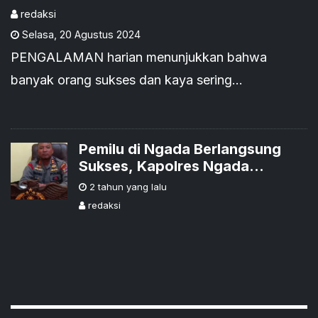
redaksi
Selasa
,
20 Agustus 2024
PENGALAMAN harian menunjukkan bahwa
banyak orang sukses dan kaya sering
membusungkan dada dan sombong. Mereka
beranggapan bahwa segala keberhasilan dan
kekayaan merupakan hasil usahanya sendiri.
Pemilu di Ngada Berlangsung
Sukses, Kapolres Ngada
Apresiasi Partisipasi Aktif
2 tahun yang lalu
Masyarakat
redaksi