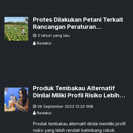
Protes Dilakukan Petani Terkait
Rancangan Peraturan
Pemerintah UU Kesehatan Zat
3 tahun yang lalu
Adiktif yang Dinilai Berat
Redaksi
Sebelah
Produk Tembakau Alternatif
Dinilai Miliki Profil Risiko Lebih
Rendah daripada Rokok
06 September 2023 12:20
WIB
Redaksi
Produk tembakau alternatif dinilai memiliki profil
risiko yang lebih rendah ketimbang rokok.