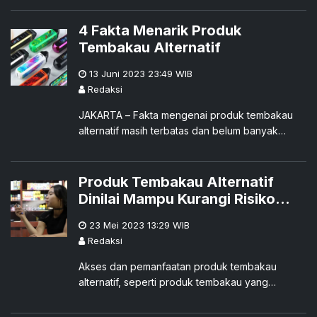
4 Fakta Menarik Produk
Tembakau Alternatif
13 Juni 2023 23:49
WIB
Redaksi
JAKARTA – Fakta mengenai produk tembakau
alternatif masih terbatas dan belum banyak
diketahui masyarakat, khususnya terkait profil
risiko dan pemanfaatannya. Pa
Produk Tembakau Alternatif
Dinilai Mampu Kurangi Risiko
Hingga 90-95 Persen Lebih
23 Mei 2023 13:29
WIB
Rendah daripada Rokok
Redaksi
Akses dan pemanfaatan produk tembakau
alternatif, seperti produk tembakau yang
dipanaskan, rokok elektrik, dan kantong nikotin,
kepada masyarakat luas memiliki peran penting