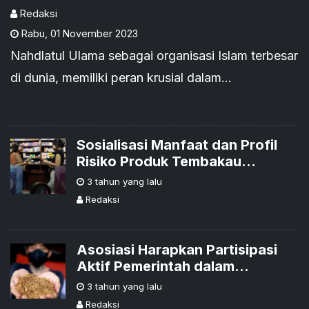
Risiko Merokok
Redaksi
Rabu
,
01 November 2023
Nahdlatul Ulama sebagai organisasi Islam terbesar
di dunia, memiliki peran krusial dalam
meningkatkan kualitas kesehatan publik dengan
menyebarluaskan informasi yang akurat mengenai
pengurangan risiko tembakau
Sosialisasi Manfaat dan Profil
Risiko Produk Tembakau
Alternatif Harus Dioptimalkan
3 tahun yang lalu
Redaksi
Asosiasi Harapkan Partisipasi
Aktif Pemerintah dalam
Sosialisasi Produk Tembakau
3 tahun yang lalu
Alternatif
Redaksi