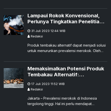
Lampaui Rokok Konvensional,
Perlunya Tingkatkan Penelitian
Produk Tembakau Alternatif
31 Juli 2023 12:44
WIB
Redaksi
Produk tembakau alternatif dapat menjadi solusi
untuk menurunkan prevalensi merokok. Oleh
karena itu, pemerintah di berbagai negara
didorong untuk mem
Memaksimalkan Potensi Produk
Tembakau Alternatif:
Pendekatan Baru dalam
17 Juli 2023 11:52
WIB
Menurunkan Angka Perokok di
Redaksi
Indonesia
Jakarta – Prevalensi merokok di Indonesia
tergolong tinggi. Hal ini perlu mendapat
perhatian dari seluruh pemangku kepentingan.