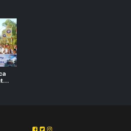
rca
t