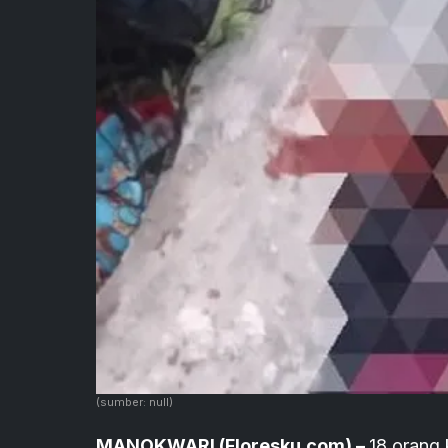
(sumber: null)
MANOKWARI (Floresku.com) –
18 orang