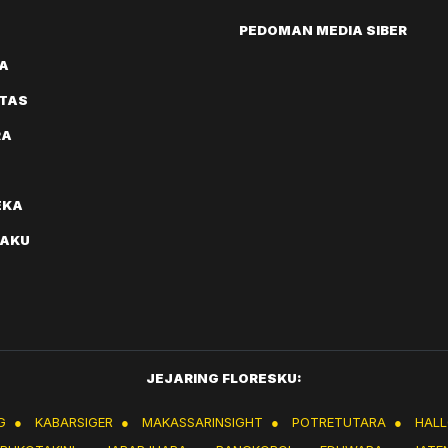
PEDOMAN MEDIA SIBER
A
ITAS
RA
EKA
AKU
JEJARING FLORESKU:
G
●
KABARSIGER
●
MAKASSARINSIGHT
●
POTRETUTARA
●
HAL