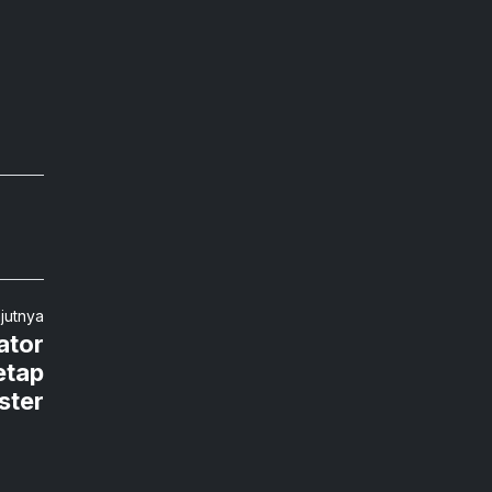
njutnya
ator
etap
ster