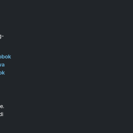
g-
obok
wa
ok
e.
di