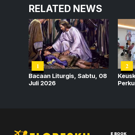
RELATED NEWS
1
2
Bacaan Liturgis, Sabtu, 08
Keusk
Juli 2026
Perku
dan 
E BOOK