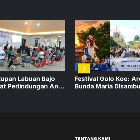
3
upan Labuan Bajo
Festival Golo Koe: A
at Perlindungan Anak
Bunda Maria Disambu
Cegah TPPO
Ribuan Umat
TENTANG KAMI