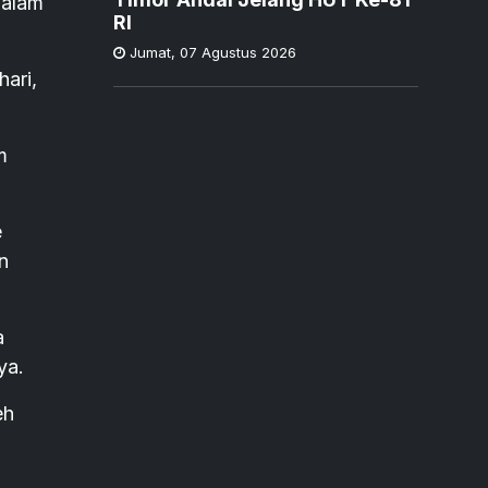
dalam
RI
Jumat
,
07 Agustus 2026
ari,
m
e
n
a
ya.
eh