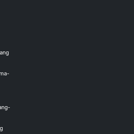
rang
ama-
ang-
ng