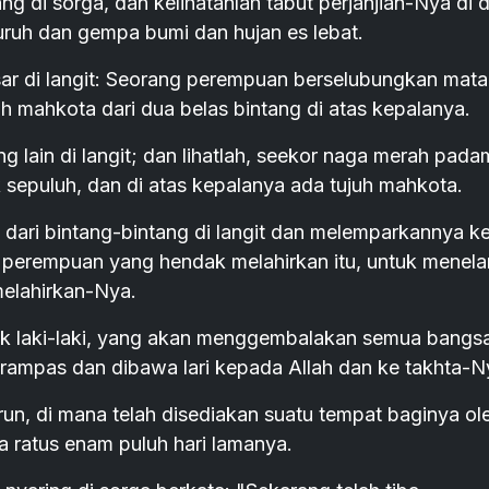
ang di sorga, dan kelihatanlah tabut perjanjian-Nya di 
 guruh dan gempa bumi dan hujan es lebat.
r di langit: Seorang perempuan berselubungkan matah
 mahkota dari dua belas bintang di atas kepalanya.
lain di langit; dan lihatlah, seekor naga merah pada
 sepuluh, dan di atas kepalanya ada tujuh mahkota.
dari bintang-bintang di langit dan melemparkannya k
an perempuan yang hendak melahirkan itu, untuk menela
elahirkan-Nya.
ak laki-laki, yang akan menggembalakan semua bangs
irampas dan dibawa lari kepada Allah dan ke takhta-N
un, di mana telah disediakan suatu tempat baginya ol
dua ratus enam puluh hari lamanya.