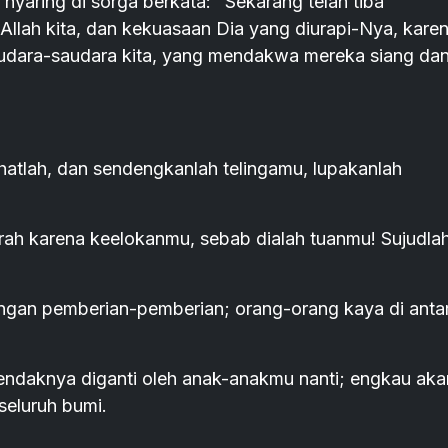
yaring di sorga berkata: "Sekarang telah tiba
llah kita, dan kekuasaan Dia yang diurapi-Nya, kare
udara-saudara kita, yang mendakwa mereka siang da
ihatlah, dan sendengkanlah telingamu, lupakanlah
irah karena keelokanmu, sebab dialah tuanmu! Sujudla
engan pemberian-pemberian; orang-orang kaya di anta
endaknya diganti oleh anak-anakmu nanti; engkau aka
eluruh bumi.