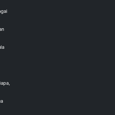
agai
an
la
Bapa,
ua