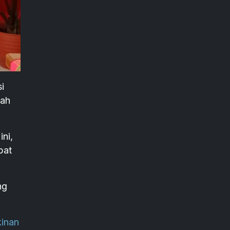
i
lah
ni,
pat
ng
inan