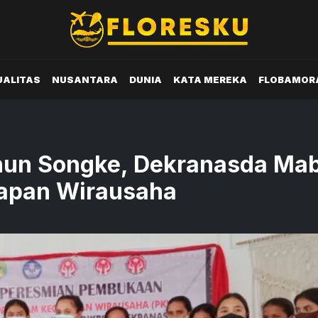
UALITAS
NUSANTARA
DUNIA
KATA MEREKA
FLOBAMOR
nun Songke, Dekranasda Ma
kapan Wirausaha