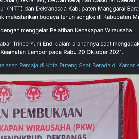
sional (Dekranas), Dewan Kerajinan Nasional Daerah
mur (NTT) dan Dekranasda Kabupaten Manggarai Bara
uk melestarikan budaya tenun songke di Kabupaten M
n dengan menggelar Pelatihan Kecakapan Wirausaha.
bar Trince Yuni Endi dalam arahannya saat mengada
r Keamatan Lembor pada Rabu 20 Oktober 2021.
 Belasan Remaja di Kota Ruteng Saat Berada di Kamar 