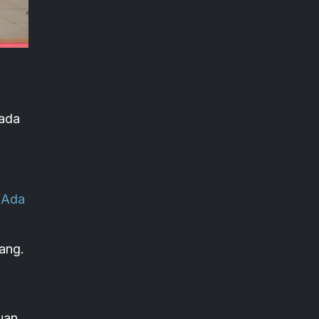
 ada
 Ada
ang.
uan