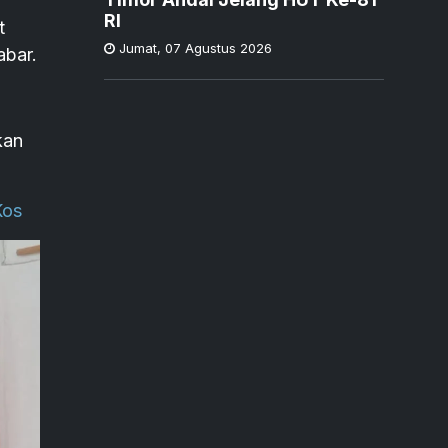
RI
t
Jumat
,
07 Agustus 2026
abar.
kan
Kos