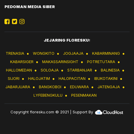
PEDOMAN MEDIA SIBER
JEJARING FLORESKU:
TRENASIA
●
WONGKITO
●
JOGJAAJA
●
KABARMINANG
●
KABARSIGER
●
MAKASSARINSIGHT
●
POTRETUTARA
●
HALLOMEDAN
●
SOLOAJA
●
STARBANJAR
●
BALINESIA
●
SIJORI
●
HALOJATIM
●
HALOPACITAN
●
IBUKOTAKINI
●
JABARJUARA
●
BANGKOBOI
●
EDUWARA
●
JATENGAJA
●
LYFEBENGKULU
●
PESENMAKAN
Copyright
floresku.com
© 2021 | Support By