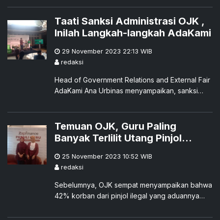
berindikasi pelanggaran, dan 2.326 sengketa
yang dikelola oleh Lembaga Alternatif
Taati Sanksi Administrasi OJK ,
Penyelesaian Sengketa Sektor Jasa Keuangan
Inilah Langkah-langkah AdaKami
(LAPS SJK).
29 November 2023 22:13
WIB
redaksi
Head of Government Relations and External Fair
AdaKami Ana Urbinas menyampaikan, sanksi
administrasi OJK akan berakhir di awal
Desember dan pihak AdaKami diwajibkan untuk
melaporkan sejumlah langkah yang menjadi
Temuan OJK, Guru Paling
komitmen perusahaan dalam memperbaiki tata
Banyak Terlilit Utang Pinjol
kelola.
Ilegal, 'Gaji Mereka Paling
25 November 2023 10:52
WIB
Rendah'
redaksi
Sebelumnya, OJK sempat menyampaikan bahwa
42% korban dari pinjol ilegal yang aduannya
diterima oleh OJK adalah individu berprofesi
guru, diikuti oleh korban pemutusan hubungan