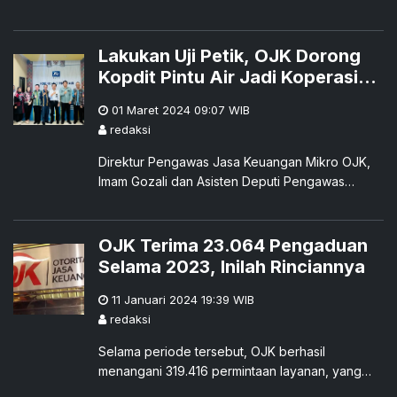
menegaskan komitmennya untuk memenuhi
kebutuhan para trader d
Lakukan Uji Petik, OJK Dorong
Kopdit Pintu Air Jadi Koperasi
Besar dan Tangguh
01 Maret 2024 09:07
WIB
redaksi
Direktur Pengawas Jasa Keuangan Mikro OJK,
Imam Gozali dan Asisten Deputi Pengawas
KemenkopUKM RI, Aji melakukan kunjungan dan
uji petik di Kopdit Pintu Air Cabang Kupang,
Rabu, 28 Februari 2024.
OJK Terima 23.064 Pengaduan
Selama 2023, Inilah Rinciannya
11 Januari 2024 19:39
WIB
redaksi
Selama periode tersebut, OJK berhasil
menangani 319.416 permintaan layanan, yang
melibatkan 23.064 pengaduan, 115 di antaranya