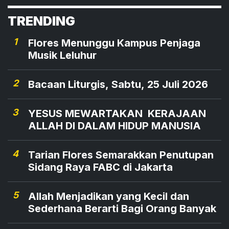
kerja (PHK) 21%, ibu rumah tangga 18%,
TRENDING
karyawan 9%, pedagang 4%, pelajar 3%,
tukang pangkas rambut 2%, pengemudi ojek
1
Flores Menunggu Kampus Penjaga
online 1%.
Musik Leluhur
2
Bacaan Liturgis, Sabtu, 25 Juli 2026
3
YESUS MEWARTAKAN KERAJAAN
ALLAH DI DALAM HIDUP MANUSIA
4
Tarian Flores Semarakkan Penutupan
Sidang Raya FABC di Jakarta
5
Allah Menjadikan yang Kecil dan
Sederhana Berarti Bagi Orang Banyak