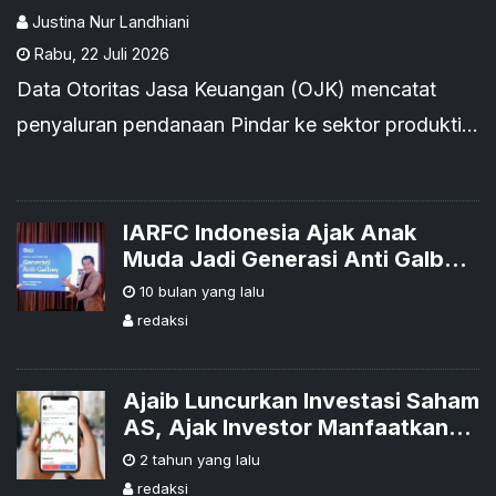
Justina Nur Landhiani
Rabu
,
22 Juli 2026
Data Otoritas Jasa Keuangan (OJK) mencatat
penyaluran pendanaan Pindar ke sektor produktif
dan UMKM mencapai Rp34,95 triliun pada Mei
2026.
IARFC Indonesia Ajak Anak
Muda Jadi Generasi Anti Galbay:
Finansial Sehat, Masa Depan
10 bulan yang lalu
Hebat
redaksi
Ajaib Luncurkan Investasi Saham
AS, Ajak Investor Manfaatkan
Momentum dengan Promo Biaya
2 tahun yang lalu
Transaksi 0 Persen
redaksi