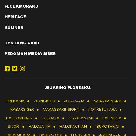
FLOBAMORAKU
HERITAGE
KULINER
TENTANG KAMI
PEDOMAN MEDIA SIBER
JEJARING FLORESKU:
TRENASIA
●
WONGKITO
●
JOGJAAJA
●
KABARMINANG
●
KABARSIGER
●
MAKASSARINSIGHT
●
POTRETUTARA
●
HALLOMEDAN
●
SOLOAJA
●
STARBANJAR
●
BALINESIA
●
SIJORI
●
HALOJATIM
●
HALOPACITAN
●
IBUKOTAKINI
●
JABARJUARA
●
BANGKOBOI
●
EDUWARA
●
JATENGAJA
●