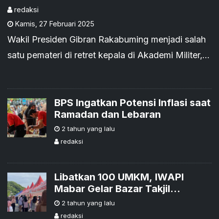
Program MBG hingga
redaksi
Kamis
,
27 Februari 2025
Sertifikasi Halal UMKM
Wakil Presiden Gibran Rakabuming menjadi salah
satu pemateri di retret kepala di Akademi Militer,
Magelang, Jawa Tengah pada Rabu, 26 Februari
2025.
BPS Ingatkan Potensi Inflasi saat
Ramadan dan Lebaran
2 tahun yang lalu
redaksi
Libatkan 100 UMKM, IWAPI
Mabar Gelar Bazar Takjil
Ramadhan
2 tahun yang lalu
redaksi