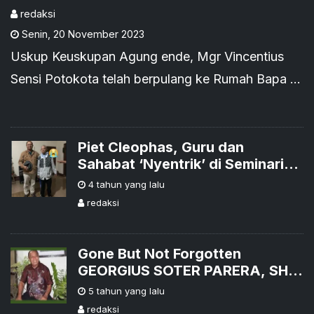
redaksi
Senin
,
20 November 2023
Uskup Keuskupan Agung ende, Mgr Vincentius
Sensi Potokota telah berpulang ke Rumah Bapa di
RS Carolus, Jakarta, pada Minggu, 19 November,
pukul 18.21 WIB (19.21 WIT).
Piet Cleophas, Guru dan
Sahabat ‘Nyentrik’ di Seminari
Mataloko, Telah Berpulang, RIP
4 tahun yang lalu
redaksi
Gone But Not Forgotten
GEORGIUS SOTER PARERA, SH,
MPA (*Lela, 22 April 1949;
5 tahun yang lalu
+Kupang, 21 Januari 2021)
redaksi