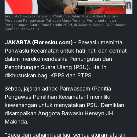
Anggota Bawaslu Herwyn JH Malonda dalam Konsolidasi Nasional
Persiapan Pengawasan Tahapan Masa Tenang, Pemungutan dan
Penghitungan Suara Pada Pemilu 2024, di Jakarta, Selasa (6/2) malam.
(sumber: Banwaslu)
JAKARTA (Floresku.com)
- Bawaslu meminta
Panwaslu Kecamatan untuk hati-hati dan cermat
dalam merekomendasika Pemungutan dan
Penghitungan Suara Ulang (PSU). Hal ini
dikhususkan bagi KPPS dan PTPS.
Sebab, jajaran adhoc Panwascam (Panitia
Pengawas Pemilihan Kecamatan) memiliki
kewenangan untuk menyatakan PSU. Demikian
disampaikan Anggota Bawaslu Herwyn JH
Malonda.
“Baca dan pahami lagi lagi semua aturan-aturan