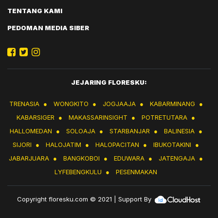
TENTANG KAMI
PEDOMAN MEDIA SIBER
JEJARING FLORESKU:
TRENASIA
●
WONGKITO
●
JOGJAAJA
●
KABARMINANG
●
KABARSIGER
●
MAKASSARINSIGHT
●
POTRETUTARA
●
HALLOMEDAN
●
SOLOAJA
●
STARBANJAR
●
BALINESIA
●
SIJORI
●
HALOJATIM
●
HALOPACITAN
●
IBUKOTAKINI
●
JABARJUARA
●
BANGKOBOI
●
EDUWARA
●
JATENGAJA
●
LYFEBENGKULU
●
PESENMAKAN
Copyright
floresku.com
© 2021 | Support By