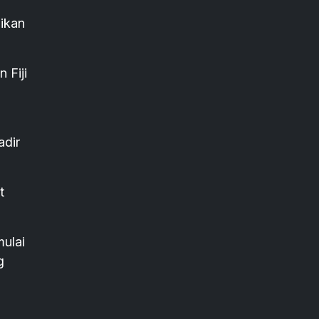
jikan
 Fiji
adir
t
mulai
g