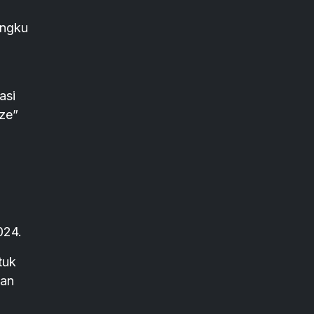
angku
asi
ze”
024.
tuk
dan