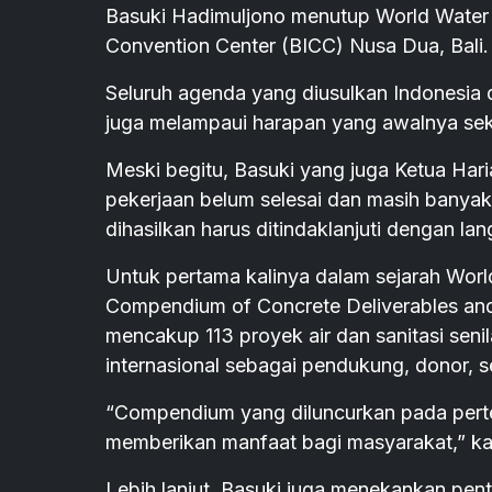
Basuki Hadimuljono menutup World Water F
Convention Center (BICC) Nusa Dua, Bali.
Seluruh agenda yang diusulkan Indonesia d
juga melampaui harapan yang awalnya seki
Meski begitu, Basuki yang juga Ketua Ha
pekerjaan belum selesai dan masih banyak
dihasilkan harus ditindaklanjuti dengan la
Untuk pertama kalinya dalam sejarah Wor
Compendium of Concrete Deliverables and
mencakup 113 proyek air dan sanitasi seni
internasional sebagai pendukung, donor, se
“Compendium yang diluncurkan pada perte
memberikan manfaat bagi masyarakat,” ka
Lebih lanjut, Basuki juga menekankan pen