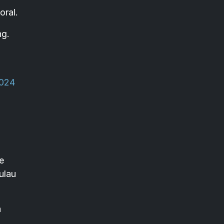
oral.
ng.
2024
e
ulau
a