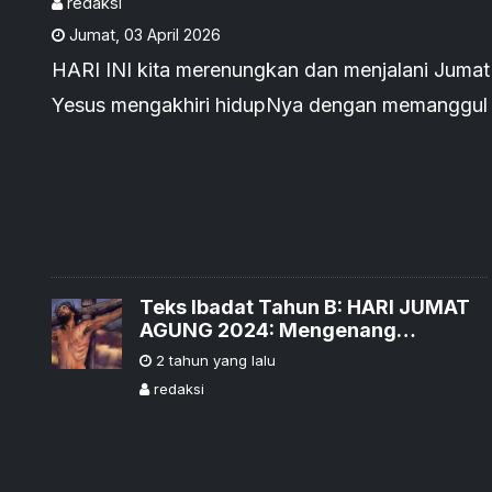
redaksi
Jumat
,
03 April 2026
HARI INI kita merenungkan dan menjalani Jumat 
Yesus mengakhiri hidupNya dengan memanggul salib siksaan yang maha berat
menuju puncak Golgota.
Teks Ibadat Tahun B: HARI JUMAT
AGUNG 2024: Mengenang
Sengsara dan Wafat Tuhan Yesus
2 tahun yang lalu
redaksi