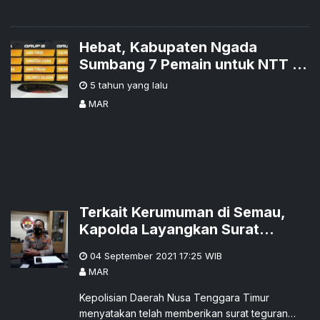
Hebat, Kabupaten Ngada
Sumbang 7 Pemain untuk NTT di
PON XX Papua
5 tahun yang lalu
MAR
Terkait Kerumuman di Semau,
Kapolda Layangkan Surat
Teguran kepada Satgas Covid-
04 September 2021 17:25
WIB
19 NTT
MAR
Kepolisian Daerah Nusa Tenggara Timur
menyatakan telah memberikan surat teguran