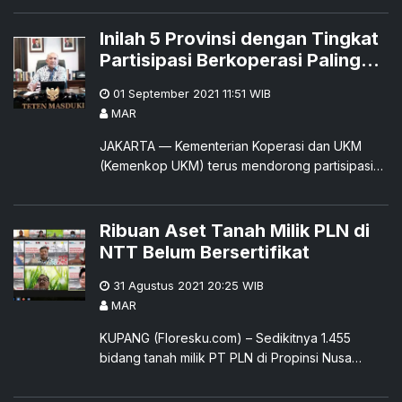
Tenggara Timur (NTT) dalam sat
Inilah 5 Provinsi dengan Tingkat
Partisipasi Berkoperasi Paling
Tinggi, NTT Masuk Dalam Daftar
01 September 2021 11:51
WIB
MAR
JAKARTA — Kementerian Koperasi dan UKM
(Kemenkop UKM) terus mendorong partisipasi
masyarakat untuk berkoperasi. Kemenkop UKM
mengapresiasi 5 provin
Ribuan Aset Tanah Milik PLN di
NTT Belum Bersertifikat
31 Agustus 2021 20:25
WIB
MAR
KUPANG (Floresku.com) – Sedikitnya 1.455
bidang tanah milik PT PLN di Propinsi Nusa
Tenggara Timur (NTT) belum memiliki sertifikat
hingga akhir tahun 2020