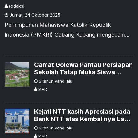
Dugaan Intimidasi
redaksi
Jumat
,
24 Oktober 2025
Perhimpunan Mahasiswa Katolik Republik
Indonesia (PMKRI) Cabang Kupang mengecam
keras dugaan tindakan intimidasi yang dilakukan
oleh Kepala Bagian Operasi (Kabag Ops) Polres
Nagekeo terhadap sejumlah aktivis mahasiswa di
Camat Golewa Pantau Persiapan
Sekolah Tatap Muka Siswa
Kabupaten Nagekeo.
seminari ST. Yohanes
5 tahun yang lalu
Berkhmans Mataloko
MAR
Kejati NTT kasih Apresiasi pada
Bank NTT atas Kembalinya Uang
Korupsi Rp11,6 Miliar
5 tahun yang lalu
MAR