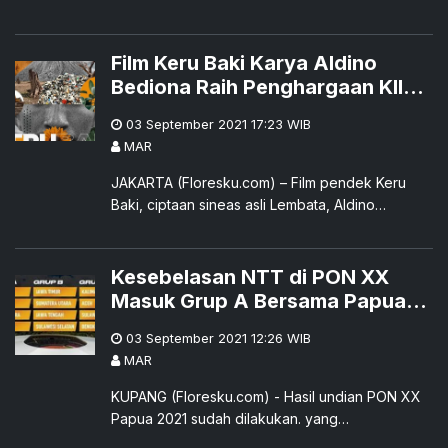
kepada Ketua Pelaksana Satgas COVID-19
Provinsi NTT berkaitan
Film Keru Baki Karya Aldino
Bediona Raih Penghargaan KIIF
2021
03 September 2021 17:23
WIB
MAR
JAKARTA (Floresku.com) – Film pendek Keru
Baki, ciptaan sineas asli Lembata, Aldino
Purwanto Bediona berhasil mendapatkan gelar
kehormatan (honorabl
Kesebelasan NTT di PON XX
Masuk Grup A Bersama Papua,
Jabar dan Maluku Utara, Mari
03 September 2021 12:26
WIB
Kita Dukung!
MAR
KUPANG (Floresku.com) - Hasil undian PON XX
Papua 2021 sudah dilakukan. yang
menempatkan Tim sepak bola Provinsi Nusa