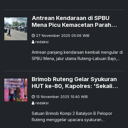
momen terpenting dalam kalender akademiknya.
Antrean Kendaraan di SPBU
Mena Picu Kemacetan Parah
Jalur Ruteng - Labuan Bajo,
27 November 2025 05:06
WIB
Polisi Betindak Cepat
redaksi
Antrean panjang kendaraan kembali mengular di
SPBU Mena, jalur utama Ruteng–Labuan Bajo,
sejak Rabu (26/11) pagi.
Brimob Ruteng Gelar Syukuran
HUT ke-80, Kapolres: 'Sekali
Melangkah Pantang Menyerah'
15 November 2025 10:40
WIB
redaksi
Satuan Brimob Kompi 2 Batalyon B Pelopor
Ruteng menggelar upacara syukuran
memperingati Hari Ulang Tahun (HUT) ke-80