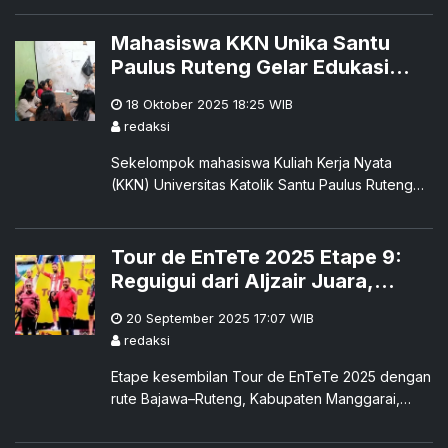
Korps Brimob Polri di halaman Markas Kompi
Brimob Ruteng, Jumat (14/11).
Mahasiswa KKN Unika Santu
Paulus Ruteng Gelar Edukasi
Pencegahan Pernikahan Dini di
18 Oktober 2025 18:25
WIB
Pagal
redaksi
Sekelompok mahasiswa Kuliah Kerja Nyata
(KKN) Universitas Katolik Santu Paulus Ruteng
mengadakan kegiatan edukatif bertema
pencegahan pernikahan dini bagi para penghuni
asrama siswa di Kelurahan Pagal, Kecamatan
Tour de EnTeTe 2025 Etape 9:
Cibal, Kabupaten Manggarai, Sabtu (18/10).
Reguigui dari Aljzair Juara,
Manggarai Rayakan Pesta
20 September 2025 17:07
WIB
Rakyat
redaksi
Etape kesembilan Tour de EnTeTe 2025 dengan
rute Bajawa–Ruteng, Kabupaten Manggarai,
sukses digelar pada Sabtu (20/9).