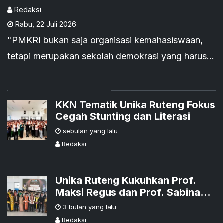
Redaksi
Rabu
,
22 Juli 2026
"PMKRI bukan saja organisasi kemahasiswaan,
tetapi merupakan sekolah demokrasi yang harus
menjadi jalan bagi kembalinya moralitas dalam
kehidupan berbangsa dan bernegara."
KKN Tematik Unika Ruteng Fokus
Cegah Stunting dan Literasi
sebulan yang lalu
Redaksi
Unika Ruteng Kukuhkan Prof.
Maksi Regus dan Prof. Sabina
Ndiung Jadi Guru Besar
3 bulan yang lalu
Redaksi