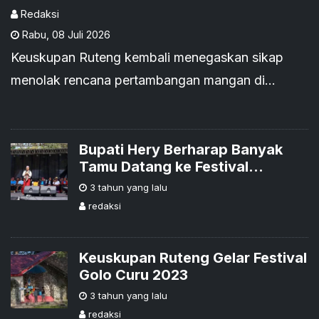
Redaksi
Rabu
,
08 Juli 2026
Keuskupan Ruteng kembali menegaskan sikap
menolak rencana pertambangan mangan di
kawasan pantai utara (Pantura) Manggarai
Bupati Hery Berharap Banyak
Tamu Datang ke Festival
Golocuru Tahun yang Akan
3 tahun yang lalu
Datang
redaksi
Keuskupan Ruteng Gelar Festival
Golo Curu 2023
3 tahun yang lalu
redaksi