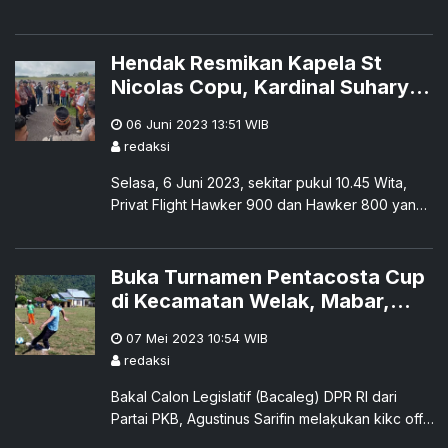
Keuskupan Ruteng mengadakan Prosesi
Sakramen Maha Kudus pada Jumat (9/6) dan
Sabtu (10/6), Juni 2023.
Hendak Resmikan Kapela St
Nicolas Copu, Kardinal Suharyo
Hardjoatmodjo dan Rombongan
06 Juni 2023 13:51
WIB
Tiba di Ruteng
redaksi
Selasa, 6 Juni 2023, sekitar pukul 10.45 Wita,
Privat Flight Hawker 900 dan Hawker 800 yang
membawa Mgr. Ignatius Kardinal Suharyo
Hardjoatmodjo dan rombongan lainnya tiba di
Kota Ruteng, Kabupaten Manggarai, Nusa
Buka Turnamen Pentacosta Cup
Tenggara Timur.
di Kecamatan Welak, Mabar,
Bacaleg DPR RI Agustinus Sarifin
07 Mei 2023 10:54
WIB
Lakukan Kick Off
redaksi
Bakal Calon Legislatif (Bacaleg) DPR RI dari
Partai PKB, Agustinus Sarifin melaķukan kikc off,
menandai pembukaan Turnamen Pentacosta