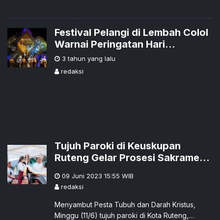
Festival Pelangi di Lembah Colol
Warnai Peringatan Hari
Pariwisata Sedunia
3 tahun yang lalu
redaksi
Tujuh Paroki di Keuskupan
Ruteng Gelar Prosesi Sakramen
Maha Kudus, Ini Harapan RD
09 Juni 2023 15:55
WIB
Gabriel Harim
redaksi
Menyambut Pesta Tubuh dan Darah Kristus,
Minggu (11/6) tujuh paroki di Kota Ruteng,