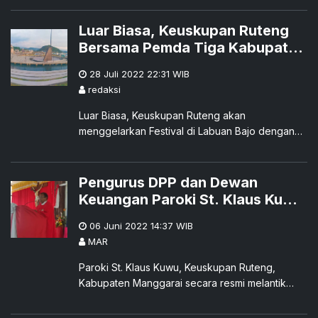
Cup di Paroki Santa Teresia Kalkuta Datak,
Keuspan Ruteng, pada Sabtu 6 Mei 2023.
Luar Biasa, Keuskupan Ruteng
Bersama Pemda Tiga Kabupaten
di Nucalale Gelar Festival Religi
28 Juli 2022 22:31
WIB
Kultural di Labuan Bajo, Agustus
redaksi
Ini
Luar Biasa, Keuskupan Ruteng akan
menggelarkan Festival di Labuan Bajo dengan
dua tempat utama, yaitu di Golo Koe dan di
Waterfront City Marina. Berd
Pengurus DPP dan Dewan
Keuangan Paroki St. Klaus Kuwu
Resmi Dilantik
06 Juni 2022 14:37
WIB
MAR
Paroki St. Klaus Kuwu, Keuskupan Ruteng,
Kabupaten Manggarai secara resmi melantik
kepengurusan Dewan Pastoral Paroki dan
Dewan Keuangan yang baru untuk m