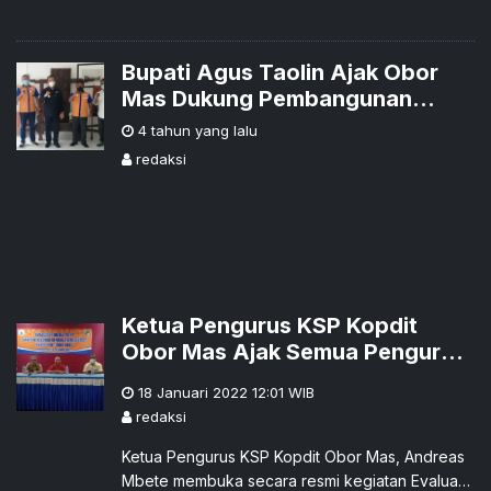
Bupati Agus Taolin Ajak Obor
Mas Dukung Pembangunan
Ekonomi di Belu
4 tahun yang lalu
redaksi
Ketua Pengurus KSP Kopdit
Obor Mas Ajak Semua Pengurus
dan Tim Manajemen Berpikiran
18 Januari 2022 12:01
WIB
Terbuka
redaksi
Ketua Pengurus KSP Kopdit Obor Mas, Andreas
Mbete membuka secara resmi kegiatan Evaluasi