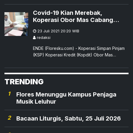
baik staf pengurus maupun anggotannya
Covid-19 Kian Merebak,
Koperasi Obor Mas Cabang
Ende Melayani Pinjaman KUR
23 Juli 2021 20:20
WIB
Bagi Nasabah
redaksi
ENDE (Floresku.com) - Koperasi Simpan Pinjam
(KSP) Koperasi Kredit (Kopdit) Obor Mas
merupakan salah satu koperasi terbesar yang
ada
TRENDING
1
Flores Menunggu Kampus Penjaga
Musik Leluhur
2
Bacaan Liturgis, Sabtu, 25 Juli 2026