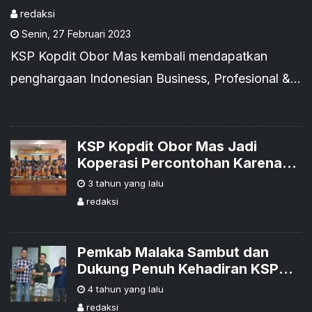
Profesional & Education
redaksi
Senin
,
27 Februari 2023
Award 2023'
KSP Kopdit Obor Mas kembali mendapatkan
penghargaan Indonesian Business, Profesional &
Education Award 2023 dari lembaga independen
yang bekerja sama dengan Kementerian dan
Lembaga, Sembilan Bersama Media.
KSP Kopdit Obor Mas Jadi
Koperasi Percontohan Karena
Meraih Opini Tertinggi, WTP
3 tahun yang lalu
redaksi
Pemkab Malaka Sambut dan
Dukung Penuh Kehadiran KSP
Kopdit Obor Mas untuk
4 tahun yang lalu
Berkiprah di Wilayah Malaka
redaksi