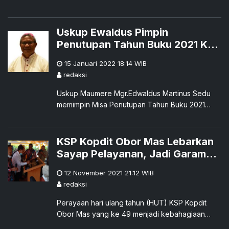
Kinerja 2021 dan Penyusunan Rencana Kerja
2022 KSP Kopdit Obor Mas di Aula Puskopdit
Swadaya Kelurahan Kota Uneng, Kkacamatan
Uskup Ewaldus Pimpin
Alok, Kabupaten Sikka, Senin, 17 Januari 2022.
Penutupan Tahun Buku 2021 KSP
Kopdit Obor Mas
15 Januari 2022 18:14
WIB
redaksi
Uskup Maumere Mgr.Edwaldus Martinus Sedu
memimpin Misa Penutupan Tahun Buku 2021
sekaligus mengawali Tahun Buku 2022, keluarga
besar KSP Kopdit Obor Mas di Gereja Paroki
Santo Thomas Morus, Maumere, Sabtu, 15
KSP Kopdit Obor Mas Lebarkan
Januari 2022.
Sayap Pelayanan, Jadi Garam
bagi Anggota
12 November 2021 21:12
WIB
redaksi
Perayaan hari ulang tahun (HUT) KSP Kopdit
Obor Mas yang ke 49 menjadi kebahagiaan
penuh istimewa bagi segenap keluarga besar