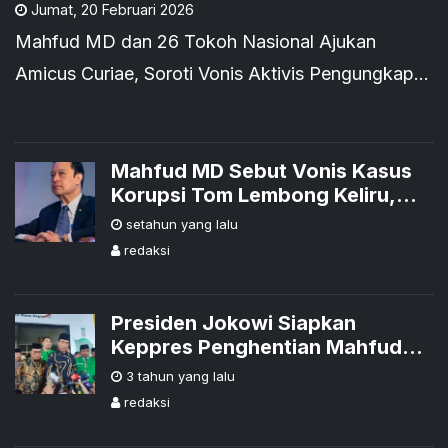
Jumat
,
20 Februari 2026
Mahfud MD dan 26 Tokoh Nasional Ajukan
Amicus Curiae, Soroti Vonis Aktivis Pengungkap
Dugaan Korupsi
Mahfud MD Sebut Vonis Kasus
Korupsi Tom Lembong Keliru,
Dorong Upaya Banding
setahun yang lalu
redaksi
Presiden Jokowi Siapkan
Keppres Penghentian Mahfud
MD sebagai Menkopolhukam
3 tahun yang lalu
redaksi