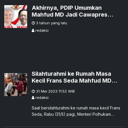
Akhirnya, PDIP Umumkan
Mahfud MD Jadi Cawapres
Ganjar Pranowo
3 tahun yang lalu
redaksi
Silahturahmi ke Rumah Masa
Kecil Frans Seda Mahfud MD
Disambut Secara Adat oleh Ria
31 Mei 2023 11:52
WIB
Bewa Lekeba'i
redaksi
Saat bersilahturahmi ke rumah masa kecil Frans
Seda, Rabu (31/5) pagi, Menteri Polhukam
Mahfud MD disambut dengan sapaan adat oleh
Ria Bewa Lekebai. Kemudian, Mahfud direciki