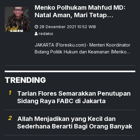
dengan Reba Ae Sule oleh Ria Bewa, dan
Menko Polhukam Mahfud MD:
dikalungi selempang tenun ikat Lio oleh Ery
Natal Aman, Mari Tetap
Seda, putri sulung Alm.Frans Seda.
Waspada Covid-19
28 Desember 2021 10:52
WIB
redaksi
JAKARTA (Floresku.com)- Menteri Koordinator
Bidang Politik Hukum dan Keamanan (Menko
Polhukam), Mahfud Mahfud MD menyebut,
peringatan Hari Raya Natal 2021
TRENDING
1
Tarian Flores Semarakkan Penutupan
Sidang Raya FABC di Jakarta
2
Allah Menjadikan yang Kecil dan
Sederhana Berarti Bagi Orang Banyak