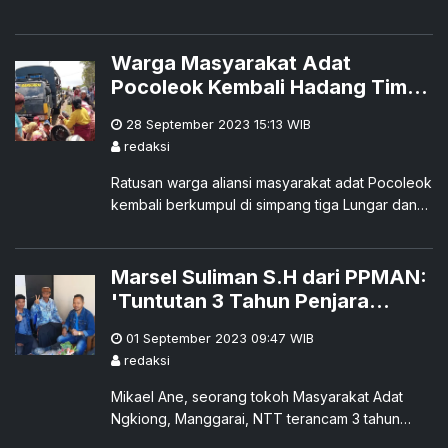
dengan masyarakat adat di provinsi Cagayan,
menurut sebuah laporan yang dimuat di
Konferensi Waligereja Filipina (CBCP).
Warga Masyarakat Adat
Pocoleok Kembali Hadang Tim
PLN dan Pemda Manggarai yang
28 September 2023 15:13
WIB
Dikawal Sejumlah Polisi
redaksi
Ratusan warga aliansi masyarakat adat Pocoleok
kembali berkumpul di simpang tiga Lungar dan
Lingko Meter untuk melakukan penghadangan
terhadap pihak perusahaan, PLN, dan Pemda
Manggarai yang turun ke Pocoleok, pada Rabu
Marsel Suliman S.H dari PPMAN:
27 September 2023.
'Tuntutan 3 Tahun Penjara
kepada Mikael Ane, Buruk Rupa
01 September 2023 09:47
WIB
Penegakan Hukum Atas
redaksi
Masyarakat Adat'
Mikael Ane, seorang tokoh Masyarakat Adat
Ngkiong, Manggarai, NTT terancam 3 tahun
penjara ditambah denda Rp300 juta subsidair 6