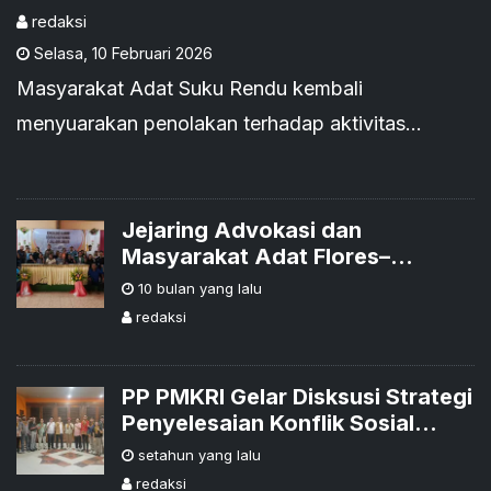
redaksi
Selasa
,
10 Februari 2026
Masyarakat Adat Suku Rendu kembali
menyuarakan penolakan terhadap aktivitas
pembangunan Bendungan Mbay–Lambo di
Kabupaten Nagekeo.
Jejaring Advokasi dan
Masyarakat Adat Flores–
Lembata Tegaskan Penolakan
10 bulan yang lalu
Total terhadap Proyek
redaksi
Geotermal
PP PMKRI Gelar Disksusi Strategi
Penyelesaian Konflik Sosial
dalam Kasus Sengketa Lahan
setahun yang lalu
redaksi