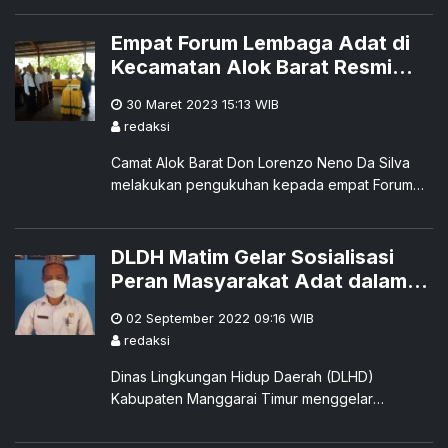
bulan penjara. Ancaman tersebut dibacakan oleh
Jaksa Penuntut Umum (JPU) Kamis (31/8).
Empat Forum Lembaga Adat di
Kecamatan Alok Barat Resmi
Dikukuhkan
30 Maret 2023 15:13
WIB
redaksi
Camat Alok Barat Don Lorenzo Neno Da Silva
melakukan pengukuhan kepada empat Forum
Lembaga Adat di wilayah kerjanya, Kamis
30/3/23.
DLDH Matim Gelar Sosialisasi
Peran Masyarakat Adat dalam
Pengelolaan Lingkungan Hidup
02 September 2022 09:16
WIB
redaksi
Dinas Lingkungan Hidup Daerah (DLHD)
Kabupaten Manggarai Timur menggelar
'Sosialisasi Peran Masyarakat Hukum Adat dan
Kearifan Lokal Terhadap Perlindungan dan