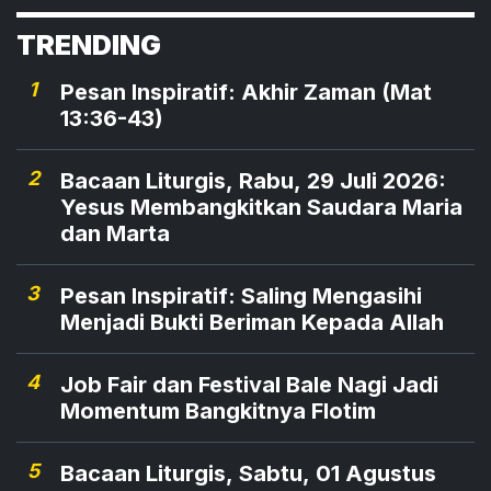
Pengelolaan Lingkungan Hidup Kabupaten
TRENDING
Manggarai Timur' yang berlangsung di aula
kantor Camat Borong, Kelurahan Kota Ndora,
1
Pesan Inspiratif: Akhir Zaman (Mat
Kecamatan Borong pada Kamis, 1 September
13:36-43)
2022.
2
Bacaan Liturgis, Rabu, 29 Juli 2026:
Yesus Membangkitkan Saudara Maria
dan Marta
3
Pesan Inspiratif: Saling Mengasihi
Menjadi Bukti Beriman Kepada Allah
4
Job Fair dan Festival Bale Nagi Jadi
Momentum Bangkitnya Flotim
5
Bacaan Liturgis, Sabtu, 01 Agustus