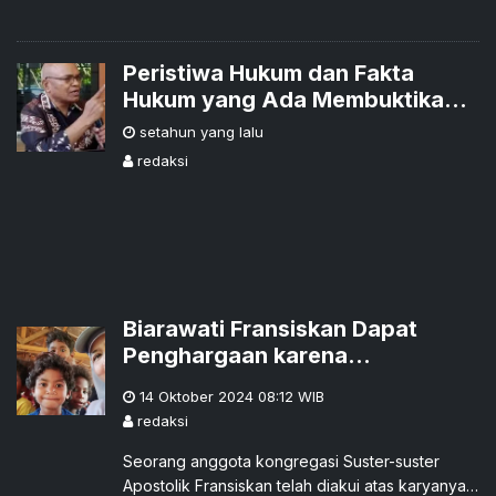
Peristiwa Hukum dan Fakta
Hukum yang Ada Membuktikan
Selama 113 Tahun Tak Ada Hak
setahun yang lalu
Ulayat di Nangahale
redaksi
Biarawati Fransiskan Dapat
Penghargaan karena
Pengabdiannya kepada
14 Oktober 2024 08:12
WIB
Masyarakat Adat di Filipina
redaksi
Seorang anggota kongregasi Suster-suster
Apostolik Fransiskan telah diakui atas karyanya